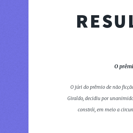
RESU
O prêmi
O júri do prêmio de não ficç
Giraldo, decidiu por unanimid
constrói, em meio a circ